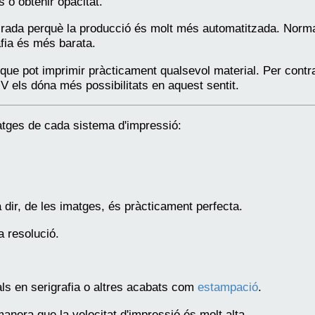
 o obtenir opacitat.
 tirada perquè la producció és molt més automatitzada. Nor
afia és més barata.
a que pot imprimir pràcticament qualsevol material. Per contr
UV els dóna més possibilitats en aquest sentit.
tatges de cada sistema d'impressió:
 dir, de les imatges, és pràcticament perfecta.
a resolució.
ls en serigrafia o altres acabats com
estampació
.
anera que la velocitat d'impressió és molt alta