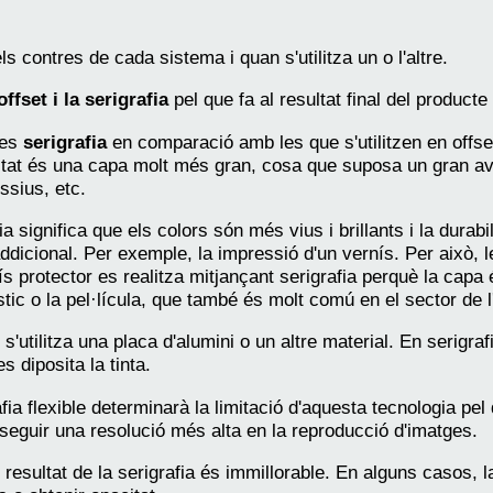
els contres de cada sistema i quan s'utilitza un o l'altre.
ffset i la serigrafia
pel que fa al resultat final del producte f
tes
serigrafia
en comparació amb les que s'utilitzen en offset
resultat és una capa molt més gran, cosa que suposa un gran 
ssius, etc.
 significa que els colors són més vius i brillants i la durabili
addicional. Per exemple, la impressió d'un vernís. Per això,
ís protector es realitza mitjançant serigrafia perquè la capa 
tic o la pel·lícula, que també és molt comú en el sector de l'
t
s'utilitza una placa d'alumini o un altre material. En serigraf
s diposita la tinta.
fia flexible determinarà la limitació d'aquesta tecnologia pel 
onseguir una resolució més alta en la reproducció d'imatges.
el resultat de la serigrafia és immillorable. En alguns casos,