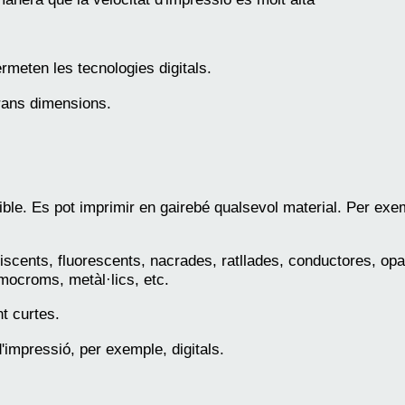
meten les tecnologies digitals.
rans dimensions.
ble. Es pot imprimir en gairebé qualsevol material. Per exempl
iniscents, fluorescents, nacrades, ratllades, conductores, o
rmocroms, metàl·lics, etc.
t curtes.
impressió, per exemple, digitals.