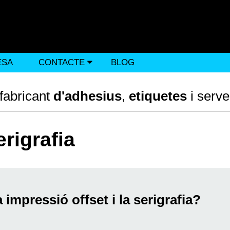
ESA
BLOG
CONTACTE
 fabricant
d'adhesius
,
etiquetes
i serve
erigrafia
 impressió offset i la serigrafia?