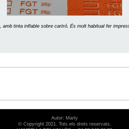
a, amb tinta inflable sobre cartró. És molt habitual fer impre
Autor: Marly
© Copyright 2021. Tots els drets reservats.