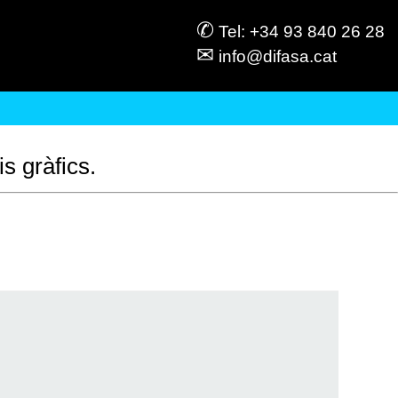
✆
Tel: +34 93 840 26 28
✉
info@difasa.cat
is gràfics.