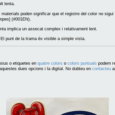
t lenta.
els materials poden significar que el registre del color no sig
ampes] (#001EN).
nta implica un assecat complex i relativament lent.
El punt de la trama és visible a simple vista.
esius o etiquetes en
quatre colors
o
colors puntuals
podem rec
 aquestes dues opcions i la digital. No dubteu en
contacteu
a